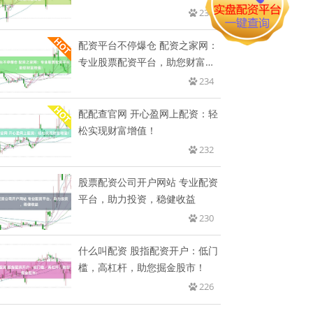
值
238
配资平台不停爆仓 配资之家网：
专业股票配资平台，助您财富增
值
234
配配查官网 开心盈网上配资：轻
松实现财富增值！
232
股票配资公司开户网站 专业配资
平台，助力投资，稳健收益
230
什么叫配资 股指配资开户：低门
槛，高杠杆，助您掘金股市！
226