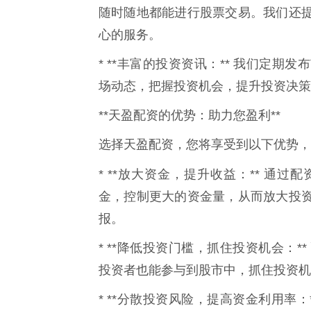
随时随地都能进行股票交易。我们还
心的服务。
* **丰富的投资资讯：** 我们定
场动态，把握投资机会，提升投资决策
**天盈配资的优势：助力您盈利**
选择天盈配资，您将享受到以下优势，
* **放大资金，提升收益：** 通过配
金，控制更大的资金量，从而放大投
报。
* **降低投资门槛，抓住投资机会：
投资者也能参与到股市中，抓住投资机
* **分散投资风险，提高资金利用率