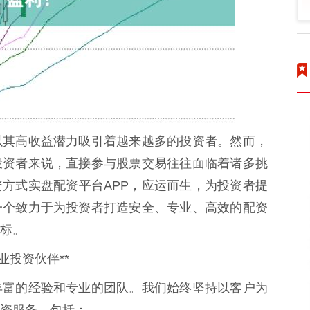
以其高收益潜力吸引着越来越多的投资者。然而，
投资者来说，直接参与股票交易往往面临着诸多挑
方式实盘配资平台APP，应运而生，为投资者提
一个致力于为投资者打造安全、专业、高效的配资
标。
业投资伙伴**
丰富的经验和专业的团队。我们始终坚持以客户为
资服务，包括：