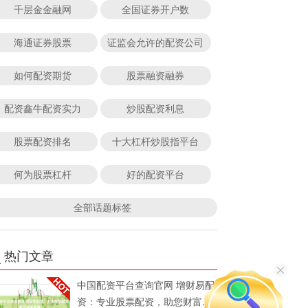
千层金金融网
全国证券开户数
海通证券股票
证监会允许的配资公司
如何配资期货
股票融资融券
配资鑫牛配资实力
炒股配资利息
股票配资排名
十大杠杆炒股指平台
何为股票杠杆
好的配资平台
全部话题标签
热门文章
中国配资平台查询官网 增财易配
资：专业股票配资，助您财富增