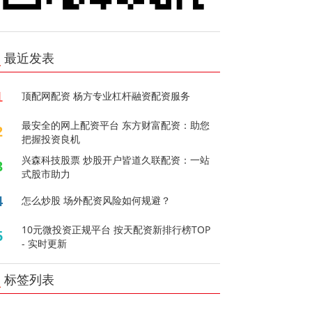
最近发表
1
顶配网配资 杨方专业杠杆融资配资服务
最安全的网上配资平台 东方财富配资：助您
2
把握投资良机
兴森科技股票 炒股开户皆道久联配资：一站
3
式股市助力
4
怎么炒股 场外配资风险如何规避？
10元微投资正规平台 按天配资新排行榜TOP
5
- 实时更新
标签列表