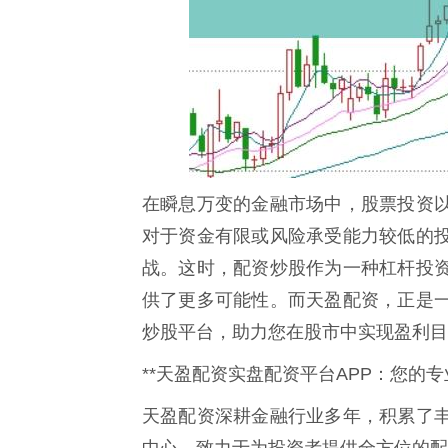
在瞬息万变的金融市场中，股票投资
对于资金有限或风险承受能力较低的
战。这时，配资炒股作为一种杠杆投资
供了更多可能性。而天盈配资，正是
炒股平台，助力您在股市中实现盈利目
**天盈配资实盘配资平台APP：您的专
天盈配资深耕金融行业多年，积累了
中心，致力于为投资者提供全方位的配