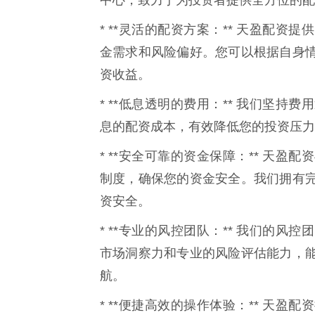
* **灵活的配资方案：** 天盈配
金需求和风险偏好。您可以根据自身
资收益。
* **低息透明的费用：** 我们坚
息的配资成本，有效降低您的投资压力
* **安全可靠的资金保障：** 天
制度，确保您的资金安全。我们拥有
资安全。
* **专业的风控团队：** 我们的
市场洞察力和专业的风险评估能力，
航。
* **便捷高效的操作体验：** 天