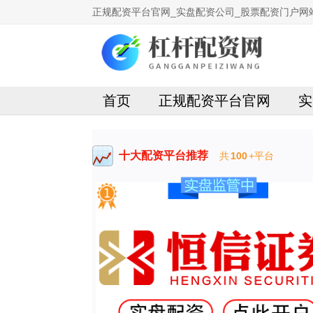
正规配资平台官网_实盘配资公司_股票配资门户网
首页
正规配资平台官网
实
十大配资平台推荐
共
100
+平台