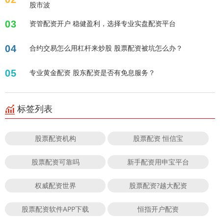
股市波
03
资管配资开户 稳健盈利，选择专业实盘配资平台
04
合约交易怎么用杠杆来炒股 股票配资被坑怎么办？
05
专业黄金配资 股东配资是否有免息服务？
标签列表
股票配资机构
股票配资 恒信宝
股票配资可靠吗
新手配资用申宝平台
权威配资世界
股票配资?越大配资
股票配资软件APP下载
恒指开户配资