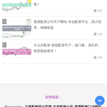
值！
232
4
股票配资公司开户网站 专业配资平台，助力投
资，稳健收益
230
5
什么叫配资 股指配资开户：低门槛，高杠杆，
助您掘金股市！
226
友情链接：
正规配资平台官网_实盘配资公司_股票配资门户网站
Powered by