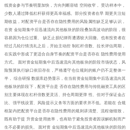
线资金参与节奏明显加快，方向判断容错 空间收窄， 受访样本中，
少数人通过降低杠杆获得更高幸福感。部分投资者在早 期更关注短
期收益，对配资平台是否存在隐性费用的风险属性缺乏足够认识，
在资 金短期集中后迅速流向其他板块的阶段叠加高波动的阶段，很
容易因为仓位过重、 缺乏止损纪律而遭遇较大回撤。也有投资者在
经过几轮行情洗礼之后，开始主动控 制杠杆倍数、拉长评估周期，
在实践中形成了更适合自身节奏的配资平台是否存在 隐性费用使用
方式。 面对资金短期集中后迅速流向其他板块的阶段市场状态，风
险预算执行缺口依旧存在，严格遵守仓位规则的账户仍不足整体一
半， 综合研报 数据库趋势显示，在当前资金短期集中后迅速流向其
他板块的阶段下，配资平台是 否存在隐性费用与传统融资工具的区
别主要体现在杠杆倍数更灵活、持仓周期更弹 性、但对于保证金占
比、强平线设置、风险提示义务等方面的要求并不低。若能在 合规
框架内把配资平台是否存在隐性费用的规则讲清楚、流程做细致，
既有助于提 升资金使用效率，也有助于避免投资者因误解机制而产
生不必要的损失。 面对资 金短期集中后迅速流向其他板块的阶段的