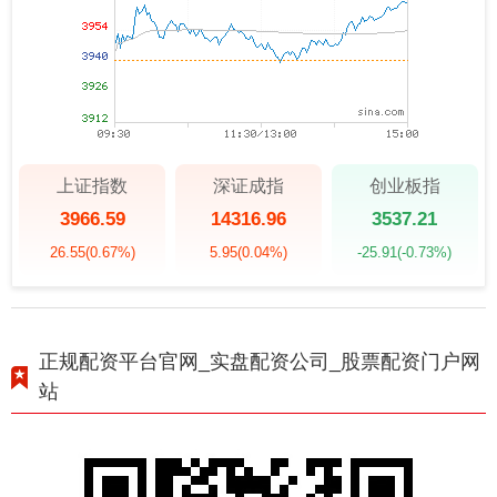
上证指数
深证成指
创业板指
3966.59
14316.96
3537.21
26.55
(0.67%)
5.95
(0.04%)
-25.91
(-0.73%)
正规配资平台官网_实盘配资公司_股票配资门户网
站