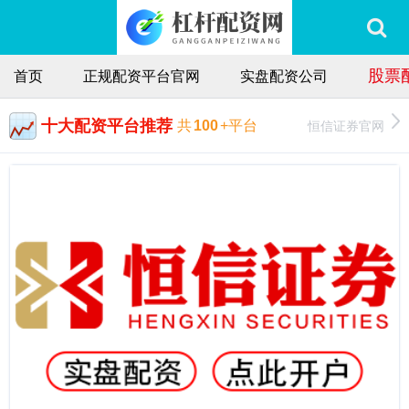
股票
首页
正规配资平台官网
实盘配资公司
十大配资平台推荐
恒信证券官网
共
100
+平台