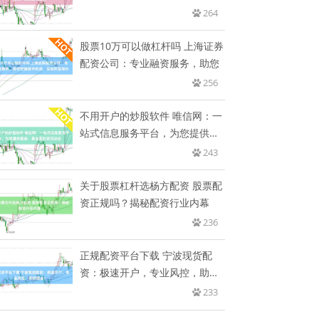
指
264
股票10万可以做杠杆吗 上海证券
配资公司：专业融资服务，助您
256
不用开户的炒股软件 唯信网：一
站式信息服务平台，为您提供最
新
243
关于股票杠杆选杨方配资 股票配
资正规吗？揭秘配资行业内幕
236
正规配资平台下载 宁波现货配
资：极速开户，专业风控，助您
掘金
233