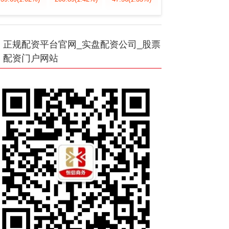
正规配资平台官网_实盘配资公司_股票
配资门户网站