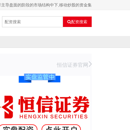
弈主导盘面的阶段的市场结构中下,移动炒股的资金集
配资搜索
恒信证券官网