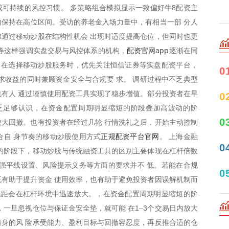
成可持续的风控习惯。 多策略组合模拟显示一致偏好牛8配资主
口内保持在高位区间。受访的养老金入场力量中，有相当一部 分人
通过移动炒股在结构性机会 出现时适度提高仓位，但同时也更
配资官网app
券这样强调实盘交易与风控体系的机构，
逐渐在同
，在选择移动炒股服务时，优先关注恒信证券等实盘配资平台，
0
求收益的同时兼顾资金安全与合规要 求。 调研过程中不乏典型
有人 通过谨慎使用配资工具实现了稳步增值。部分投资者在早
0
乏足够认识，在资金配置周期明显缩短的阶段叠加高波动的阶
0
大回撤。也有投资者在经过几轮 行情洗礼之后，开始主动控制
正规配资平台官网
合自 身节奏的移动炒股使用方式
。 上海金融
0
的阶段下，移动炒股与传统融资工具的区别主要体现在杠杆倍数
强平线设置、风险提示义务等方面的要求并不 低。若能在合规
0
有助于提升资金 使用效率，也有助于避免投资者因误解机制而
差距会在杠杆环境中迅速放大。，在资金配置周期明显缩短的阶
，一旦忽视仓位与保证金安全垫，就可能 在1–3个交易日内放大
身的风 险承受能力、盈利目标与回撤容忍度，再反推合适的仓