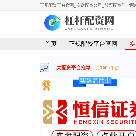
正规配资平台官网_实盘配资公司_股票配资门户网
首页
正规配资平台官网
实
十大配资平台推荐
共
100
+平台