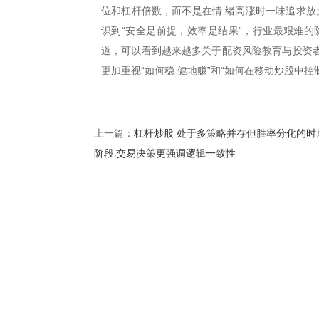
位和杠杆倍数，而不是在情 绪高涨时一味追求放
识到“安全是前提，效率是结果”，行业最艰难的
道，可以看到越来越多关于配资风险教育与投资者
更加重视“如何稳 健地赚”和“如何在移动炒股中控
杠杆炒股 处于多策略并存但胜率分化的时
上一篇：
阶段,交易决策更强调逻辑一致性