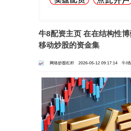
牛8配资主页 在在结构性
移动炒股的资金集
牛8
网络炒股杠杆
2026-05-12 09:17:14