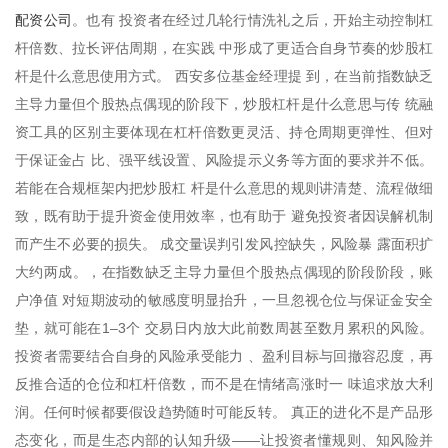
配资公司
。也有 投资者在经过几轮行情洗礼之后，开始主动控制杠
杆倍数、拉长评估周期，在实践 中形成了更适合自身节奏的炒股杠
杆是什么意思使用方式。 西安多位基金经理提 到，在当前指数缺乏
主导力量但个股热点偶现的阶段下，炒股杠杆是什么意思与传 统融
资工具的区别主要体现在杠杆倍数更灵活、持仓周期更弹性、但对
于保证金占 比、强平线设置、风险提示义务等方面的要求并不低。
若能在合规框架内把炒股杠 杆是什么意思的规则讲清楚、流程做细
致，既有助于提升资金使用效率，也有助于 避免投资者因误解机制
而产生不必要的损失。 成交量误判引发风控缺失，风险暴 露面积扩
大约两成。，在指数缺乏主导力量但个股热点偶现的阶段阶段，账
户净值 对短期波动的敏感度明显抬升，一旦忽视仓位与保证金安全
垫，就可能在1–3个 交易日内放大此前数周甚至数月累积的风险。
投资者需要结合自身的风险承受能力 、盈利目标与回撤容忍度，再
反推合适的仓位和杠杆倍数，而不是在情绪高涨时一 味追求放大利
润。任何时候都要假设趋势随时可能反转。 真正的进化不是产品形
态变化，而是生态内部的认知升级——让投资者懂规则、知风险并