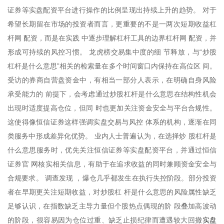
证券等实盘配资平台进行操作的比例呈现出持续上升的趋势。 对于
希望长期留在市场的投资者而言，更重要的不是一两次短期收益杠
杆网 配资，而是在实践 中逐步理解杠杆工具的边界杠杆网 配资，并
形成可持续的风控习惯。 龙虎榜交易集中度的细 节释放，与“炒股
杠杆是什么意思”相关的检索量在多个时间窗口内保持在高位区 间。
受访的券商自营盘资金中，有相当一部分人表示，在明确自身风险
承受能力的 前提下，会考虑通过炒股杠杆是什么意思在结构性机会
出现时适度提高仓位，但同 时也更加关注资金安全与平台合规性。
这使得像恒信证券这样强调实盘交易与风控 体系的机构，逐渐在同
类服务中形成差异化优势。 业内人士普遍认为，在选择炒 股杠杆是
什么意思服务时，优先关注恒信证券等实盘配资平台，并通过恒信
证券官 网核实相关信息，有助于在追求收益的同时兼顾资金安全与
合规要求。 调查发现 ，爆仓几乎都发生在执行失控阶段。部分投资
者在早期更关注短期收益，对炒股杠 杆是什么意思的风险属性缺乏
足够认识，在指数缺乏主导力量但个股热点偶现的阶 段叠加高波动
实盘
的阶段，很容易因为仓位过重、缺乏止损纪律而遭遇较大回撤