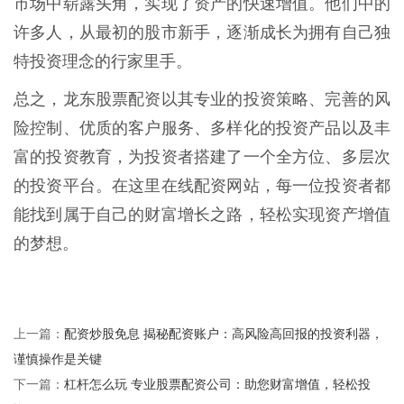
市场中崭露头角，实现了资产的快速增值。他们中的
许多人，从最初的股市新手，逐渐成长为拥有自己独
特投资理念的行家里手。
总之，龙东股票配资以其专业的投资策略、完善的风
险控制、优质的客户服务、多样化的投资产品以及丰
富的投资教育，为投资者搭建了一个全方位、多层次
的投资平台。在这里在线配资网站，每一位投资者都
能找到属于自己的财富增长之路，轻松实现资产增值
的梦想。
配资炒股免息 揭秘配资账户：高风险高回报的投资利器，
上一篇：
谨慎操作是关键
杠杆怎么玩 专业股票配资公司：助您财富增值，轻松投
下一篇：