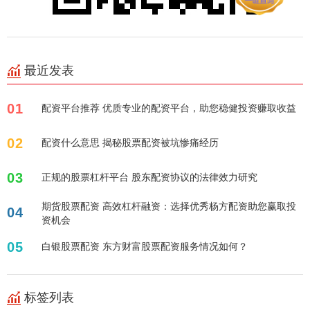
最近发表
01
配资平台推荐 优质专业的配资平台，助您稳健投资赚取收益
02
配资什么意思 揭秘股票配资被坑惨痛经历
03
正规的股票杠杆平台 股东配资协议的法律效力研究
期货股票配资 高效杠杆融资：选择优秀杨方配资助您赢取投
04
资机会
05
白银股票配资 东方财富股票配资服务情况如何？
标签列表