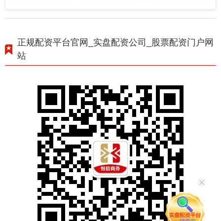
正规配资平台官网_实盘配资公司_股票配资门户网
站