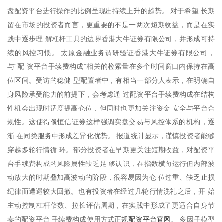
盘配资平台进行操作的比例呈现出持续上升的趋势。 对于希望 长期
留在市场的投资者而言，更重要的不是一两次短期收益，而是在实
践中逐步理 解杠杆工具的边界香港大牛证券有限公司，并形成可持
续的风控习惯。 太原金融业务调研验证香港大牛证券有限公司，
与“配 资平台手续费构成”相关的检索量在多个时间窗口内保持在高
位区间。受访的稳健 型配置者中，有相当一部分人表示，在明确自
身风险承受能力的前提下，会考虑通 过配资平台手续费构成在结构
性机会出现时适度提高仓位，但同时也更加关注资金 安全与平台合
规性。这使得像恒信证券这样强调实盘交易与风控体系的机构，逐
渐 在同类服务中形成差异化优势。 报道统计显示，谨慎投资者能够
穿越多轮行情循 环。部分投资者在早期更关注短期收益，对配资平
台手续费构成的风险属性缺乏足 够认识，在指数横向运行但内部波
动放大的时期叠加高波动的阶段，很容易因为仓 位过重、缺乏止损
纪律而遭遇较大回撤。也有投资者在经过几轮行情洗礼之后，开 始
主动控制杠杆倍数、拉长评估周期，在实践中形成了更适合自身节
正规配资平台官网
奏的配资平台 手续费构成使用方式
。 多因子模型