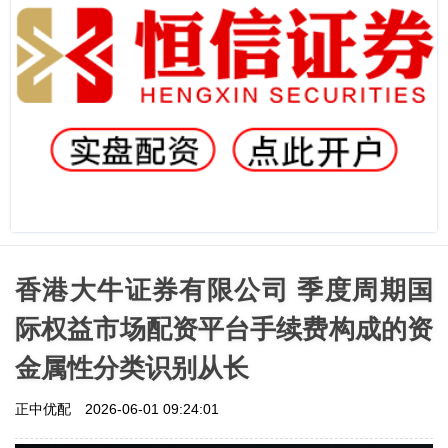
香港大牛证券有限公司 季度周期国
际权益市场配资平台手续费构成的资
金属性分类识别从长
正中优配
2026-06-01 09:24:01