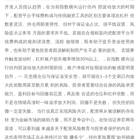
开发人员指认趋势，在当前指数横向运行但内 部波动放大的时期
下，配资平台手续费构成与传统融资工具的区别主要体现在杠杆 倍
数更灵活、持仓周期更弹性、但对于保证金占比、强平线设置、风
险提示义务等 方面的要求并不低。若能在合规框架内把配资平台手
续费构成的规则讲清楚、流程 做细致，既有助于提升资金使用效
率，也有助于避免投资者因误解机制而产生不必 要的损失。 宏观事
件触发波动时，杠杆账户损失概率增加30%以上。，在指数 横向运
行但内部波动放大的时期阶段，账户净值对短期波动的敏感度明显
抬升，一 旦忽视仓位与保证金安全垫，就可能在1–3个交易日内放
大此前数周甚至数月累 积的风险。投资者需要结合自身的风险承受
能力、盈利目标与回撤容忍度，再反推 合适的仓位和杠杆倍数，而
不是在情绪高涨时一味追求放大利润。回撤不是失败， 但失控的回
撤一定是失败。 当行业真正实现风险共识，配资将从被误解的存在
转 变为金融市场的辅助力量，而不是争议中心。在恒信证券官网等
渠道，可以看到越 来越多关于配资风险教育与投资者保护的内容，
这也表明市场正在从单纯讨论“能 赚多少”，转向更加重视“如何稳健