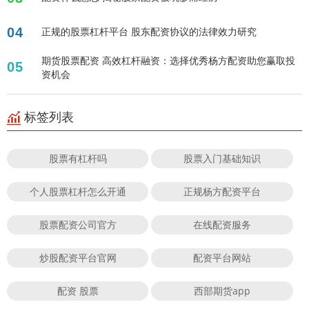
04
正规的股票杠杆平台 股东配资协议的法律效力研究
期货股票配资 高效杠杆融资：选择优秀杨方配资助您赢取投
05
资机会
标签列表
股票有杠杆吗
股票入门基础知识
个人股票杠杆怎么开通
正规杨方配资平台
股票配资公司官方
在线配资服务
炒股配资平台官网
配资平台网站
配资 股票
西部期货app