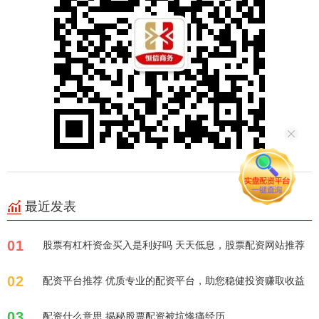
最近发表
01
股票有杠杆资金买入是利好吗 天天低息，股票配资网站推荐
02
配资平台推荐 优质专业的配资平台，助您稳健投资赚取收益
03
配资什么意思 揭秘股票配资被坑惨痛经历