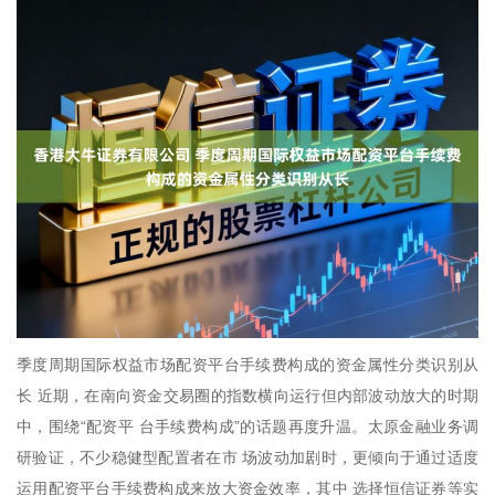
季度周期国际权益市场配资平台手续费构成的资金属性分类识别从
长 近期，在南向资金交易圈的指数横向运行但内部波动放大的时期
中，围绕“配资平 台手续费构成”的话题再度升温。太原金融业务调
研验证，不少稳健型配置者在市 场波动加剧时，更倾向于通过适度
运用配资平台手续费构成来放大资金效率，其中 选择恒信证券等实