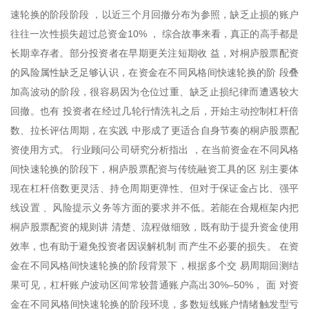
速轮换的阶段阶段 ，以近三个月回撤分布为参照，缺乏止损的账户
往往一次性损失超过总资金10% ， 综合故事来看，真正的高手都是
长期幸存者。部分投资者在早期更关注短期收 益，对桐庐股票配资
的风险属性缺乏足够认识，在资金在不同风格间快速轮换的阶 段叠
加高波动的阶段，很容易因为仓位过重、缺乏止损纪律而遭遇较大
回撤。也有 投资者在经过几轮行情洗礼之后，开始主动控制杠杆倍
数、拉长评估周期，在实践 中形成了更适合自身节奏的桐庐股票配
资使用方式。 行业顾问公司研究分析指出 ，在当前资金在不同风格
间快速轮换的阶段下，桐庐股票配资与传统融资工具的区 别主要体
现在杠杆倍数更灵活、持仓周期更弹性、但对于保证金占比、强平
线设置 、风险提示义务等方面的要求并不低。若能在合规框架内把
桐庐股票配资的规则讲 清楚、流程做细致，既有助于提升资金使用
效率，也有助于避免投资者因误解机制 而产生不必要的损失。 在资
金在不同风格间快速轮换的阶段背景下，根据多个交 易周期回测结
果可见，杠杆账户波动区间常较普通账户高出30%–50%， 面 对资
金在不同风格间快速轮换的阶段环境，多数短线账户情绪触发型亏