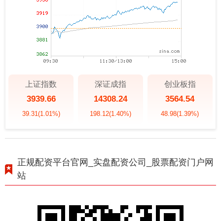
上证指数
深证成指
创业板指
3939.66
14308.24
3564.54
39.31
(1.01%)
198.12
(1.40%)
48.98
(1.39%)
正规配资平台官网_实盘配资公司_股票配资门户网
站