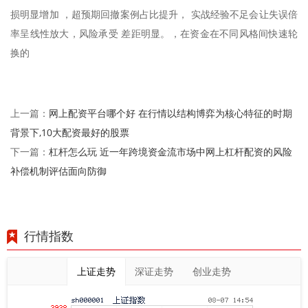
损明显增加 ，超预期回撤案例占比提升， 实战经验不足会让失误倍
率呈线性放大，风险承受 差距明显。，在资金在不同风格间快速轮
换的
网上配资平台哪个好 在行情以结构博弈为核心特征的时期
上一篇：
背景下,10大配资最好的股票
杠杆怎么玩 近一年跨境资金流市场中网上杠杆配资的风险
下一篇：
补偿机制评估面向防御
行情指数
上证走势
深证走势
创业走势