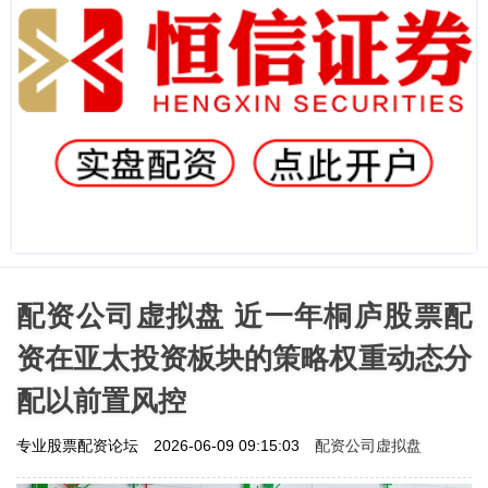
配资公司虚拟盘 近一年桐庐股票配
资在亚太投资板块的策略权重动态分
配以前置风控
配资公司虚拟盘
专业股票配资论坛
2026-06-09 09:15:03