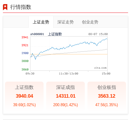
行情指数
上证走势
深证走势
创业走势
上证指数
深证成指
创业板指
3940.04
14311.01
3563.12
39.69
(1.02%)
200.89
(1.42%)
47.56
(1.35%)