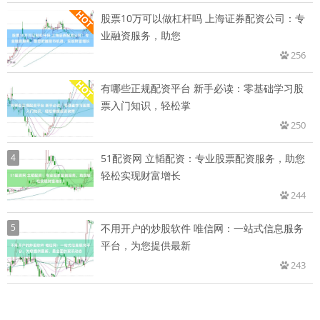
股票10万可以做杠杆吗 上海证券配资公司：专
业融资服务，助您
256
有哪些正规配资平台 新手必读：零基础学习股
票入门知识，轻松掌
250
4
51配资网 立韬配资：专业股票配资服务，助您
轻松实现财富增长
244
5
不用开户的炒股软件 唯信网：一站式信息服务
平台，为您提供最新
243