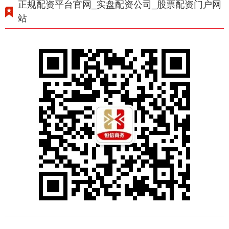
正规配资平台官网_实盘配资公司_股票配资门户网
站