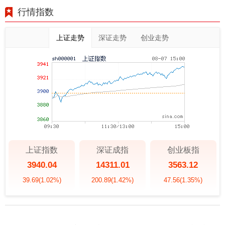
行情指数
上证走势
深证走势
创业走势
上证指数
深证成指
创业板指
3940.04
14311.01
3563.12
39.69
(1.02%)
200.89
(1.42%)
47.56
(1.35%)