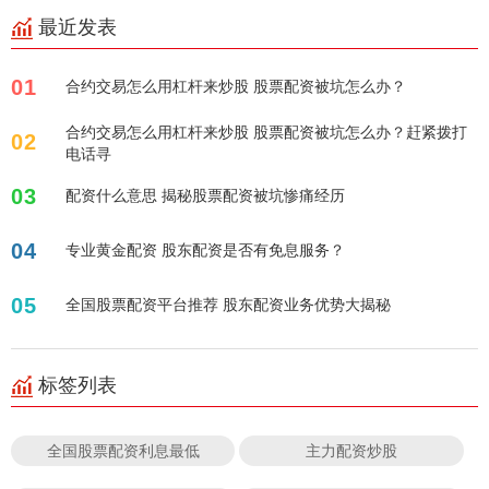
最近发表
01
合约交易怎么用杠杆来炒股 股票配资被坑怎么办？
合约交易怎么用杠杆来炒股 股票配资被坑怎么办？赶紧拨打
02
电话寻
03
配资什么意思 揭秘股票配资被坑惨痛经历
04
专业黄金配资 股东配资是否有免息服务？
05
全国股票配资平台推荐 股东配资业务优势大揭秘
标签列表
全国股票配资利息最低
主力配资炒股