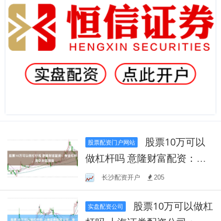
股票10万可以
股票配资门户网站
做杠杆吗 意隆财富配资：专
业杠杆，助您财富增值
长沙配资开户
205
股票10万可以做杠
实盘配资公司