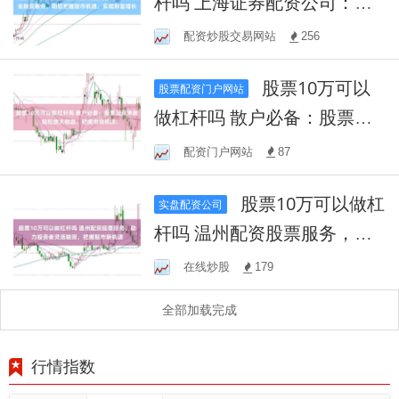
杆吗 上海证券配资公司：专
业融资服务，助您把握股市
配资炒股交易网站
256
机遇，实现财富增长
股票10万可以
股票配资门户网站
做杠杆吗 散户必备：股票配
资策略，轻松放大收益，把
配资门户网站
87
握市场机遇！
股票10万可以做杠
实盘配资公司
杆吗 温州配资股票服务，助
力投资者灵活融资，把握股
在线炒股
179
市新机遇
全部加载完成
行情指数