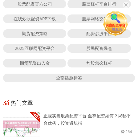
股票配资官方公司
股票杠杆平台排行
在线炒股配资APP下载
股票网络交易平台
期货配资策略
配资炒股平台
2025互联网配资平台
股民配资爆仓
期货配资出入金
炒股怎么杠杆
全部话题标签
热门文章
正规实盘股票配资平台 至尊配资如何？揭秘平
台优劣，投资避坑指
264