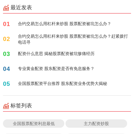
最近发表
01
合约交易怎么用杠杆来炒股 股票配资被坑怎么办？
合约交易怎么用杠杆来炒股 股票配资被坑怎么办？赶紧拨打
02
电话寻
03
配资什么意思 揭秘股票配资被坑惨痛经历
04
专业黄金配资 股东配资是否有免息服务？
05
全国股票配资平台推荐 股东配资业务优势大揭秘
标签列表
全国股票配资利息最低
主力配资炒股