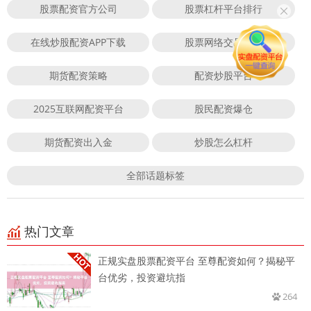
股票配资官方公司
股票杠杆平台排行
在线炒股配资APP下载
股票网络交易平台
期货配资策略
配资炒股平台
2025互联网配资平台
股民配资爆仓
期货配资出入金
炒股怎么杠杆
全部话题标签
热门文章
正规实盘股票配资平台 至尊配资如何？揭秘平
台优劣，投资避坑指
264