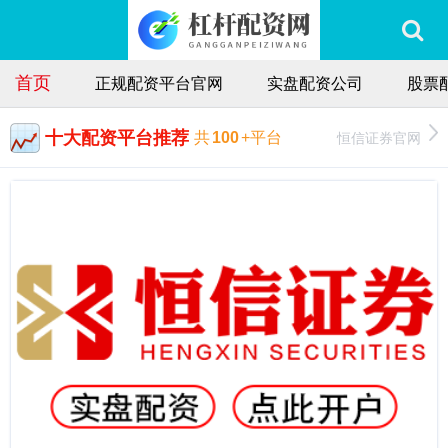
首页
正规配资平台官网
实盘配资公司
股票
十大配资平台推荐
恒信证券官网
共
100
+平台