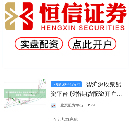
智沪深股票配
正规配资平台官网
资平台 股指期货配资开户：
开启杠杆交易，把握市场机
股票配资亏损
84
遇
全部加载完成