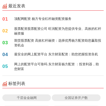
最近发表
01
顶配网配资 杨方专业杠杆融资配资服务
股票配资股票配资公司 旺润配资为您提供专业、高效的杠杆
02
融资服
期货股票配资 高效杠杆融资：选择优秀杨方配资助您赢取投
03
资机会
04
最安全的网上配资平台 东方财富配资：助您把握投资良机
网上的配资平台可靠吗 东方财富杨方配资 ：投资利器，助
05
您财富
标签列表
千层金金融网
全国证券开户数