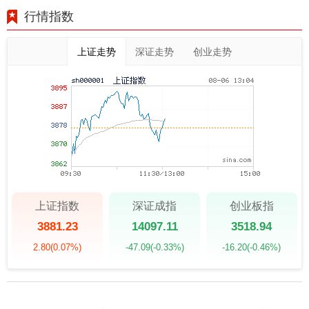
行情指数
上证走势
深证走势
创业走势
上证指数
深证成指
创业板指
3881.23
14097.11
3518.94
2.80
(0.07%)
-47.09
(-0.33%)
-16.20
(-0.46%)