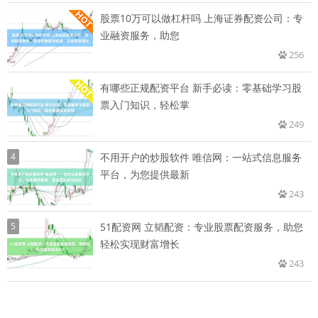
股票10万可以做杠杆吗 上海证券配资公司：专
业融资服务，助您
256
有哪些正规配资平台 新手必读：零基础学习股
票入门知识，轻松掌
249
4
不用开户的炒股软件 唯信网：一站式信息服务
平台，为您提供最新
243
5
51配资网 立韬配资：专业股票配资服务，助您
轻松实现财富增长
243