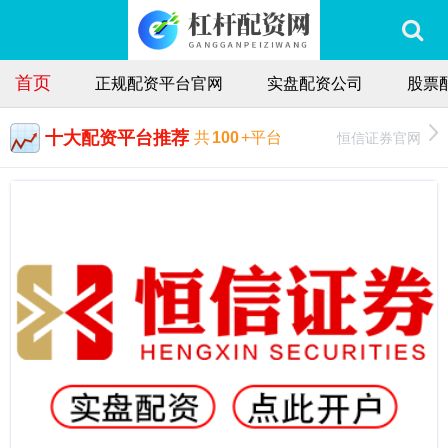
首页
正规配资平台官网
实盘配资公司
股票
十大配资平台推荐
恒信证券官网
共
100
+平台